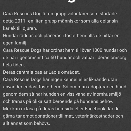
Cara Rescues Dog är en grupp volontärer som startade
detta 2011, en liten grupp människor som alla delar sin
kärlek till djuren.
Hundar räddas och placeras i fosterhem tills de hittar en
egen familj.
Cara Rescue Dogs har ordnat hem till över 1000 hundar och
de har i genomsnitt ca 60 hundar och valpar i deras omsorg
hela tiden.
Deras centrala bas är Laois området.
Cara Rescue Dogs har ingen kennel eller liknande utan
använder endast fosterhem. Så om man adopterar en hund
genom dem så har hunden en viss vana av inomhusmiljö
och tränas på olika sätt beroende på hundens behov.
Mer kan ni läsa på deras hemsida eller Facebook där de
gärna tar emot donationer till mat, veterinärkostnader och
allt annat som behövs.