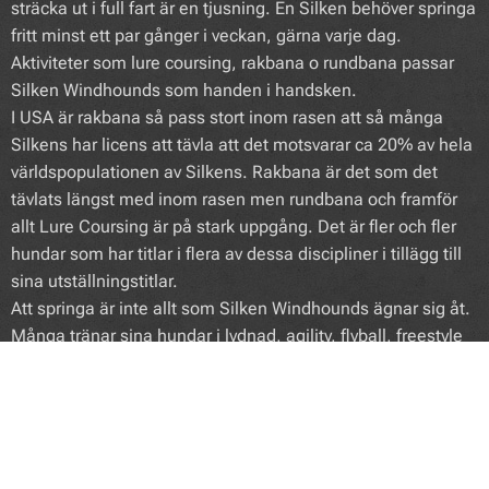
sträcka ut i full fart är en tjusning. En Silken behöver springa
fritt minst ett par gånger i veckan, gärna varje dag.
Aktiviteter som lure coursing, rakbana o rundbana passar
Silken Windhounds som handen i handsken.
I USA är rakbana så pass stort inom rasen att så många
Silkens har licens att tävla att det motsvarar ca 20% av hela
världspopulationen av Silkens. Rakbana är det som det
tävlats längst med inom rasen men rundbana och framför
allt Lure Coursing är på stark uppgång. Det är fler och fler
hundar som har titlar i flera av dessa discipliner i tillägg till
sina utställningstitlar.
Att springa är inte allt som Silken Windhounds ägnar sig åt.
Många tränar sina hundar i lydnad, agility, flyball, freestyle
och i Sverige har vi Silkens som tränar rallylydnad och spår t
ex.
Dom har inte direkt någon vaktinstinkt men varnar ägaren
med skall när någon okänd kommer inklättrandes genom