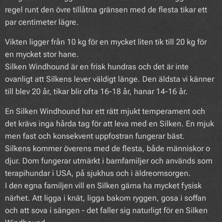
regel runt den övre tillåtna gränsen med de flesta tikar ett
par centimeter lägre.
Vikten ligger från 10 kg för en mycket liten tik till 20 kg för
en mycket stor hane.
Silken Windhound är en frisk hundras och det är inte
ovanligt att Silkens lever väldigt länge. Den äldsta vi känner
till blev 20 år, tikar blir ofta 16-18 år, hanar 14-16 år.
En Silken Windhound har ett rätt mjukt temperament och
det krävs inga hårda tag för att leva med en Silken. En mjuk
men fast och konsekvent uppfostran fungerar bäst.
Silkens kommer överens med de flesta, både människor o
djur. Dom fungerar utmärkt i barnfamiljer och används som
terapihundar i USA, på sjukhus och i äldreomsorgen.
I den egna familjen vill en Silken gärna ha mycket fysisk
närhet. Att ligga i knät, ligga bakom ryggen, gosa i soffan
och att sova i sängen - det faller sig naturligt för en Silken