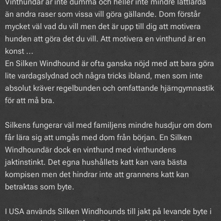
Vinthundar är inte dumma och heller inte mindre lättlärda
än andra raser som vissa vill göra gällande. Dom förstår
mycket väl vad du vill men det är upp till dig att motivera
hunden att göra det du vill. Att motivera en vinthund är en
konst ...
En Silken Windhound är ofta ganska nöjd med att bara göra
lite vardagslydnad och några tricks ibland, men som inte
absolut kräver regelbunden och omfattande hjärngymnastik
för att må bra.
Silkens fungerar väl med familjens mindre husdjur om dom
får lära sig att umgås med dom från början. En Silken
Windhoundär dock en vinthund med vinthundens
jaktinstinkt. Det egna hushållets katt kan vara bästa
kompisen men det hindrar inte att grannens katt kan
betraktas som byte.
I USA används Silken Windhounds till jakt på levande byte i