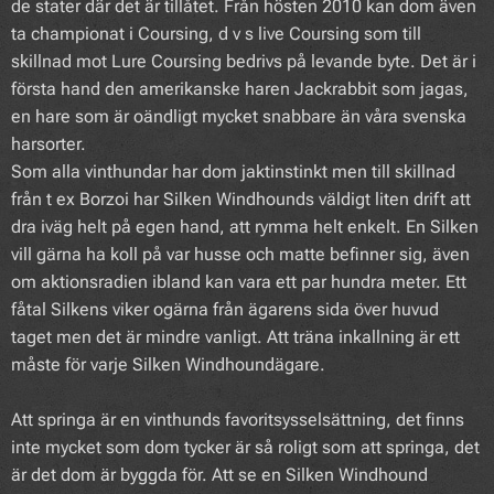
de stater där det är tillåtet. Från hösten 2010 kan dom även
ta championat i Coursing, d v s live Coursing som till
skillnad mot Lure Coursing bedrivs på levande byte. Det är i
första hand den amerikanske haren Jackrabbit som jagas,
en hare som är oändligt mycket snabbare än våra svenska
harsorter.
Som alla vinthundar har dom jaktinstinkt men till skillnad
från t ex Borzoi har Silken Windhounds väldigt liten drift att
dra iväg helt på egen hand, att rymma helt enkelt. En Silken
vill gärna ha koll på var husse och matte befinner sig, även
om aktionsradien ibland kan vara ett par hundra meter. Ett
fåtal Silkens viker ogärna från ägarens sida över huvud
taget men det är mindre vanligt. Att träna inkallning är ett
måste för varje Silken Windhoundägare.
Att springa är en vinthunds favoritsysselsättning, det finns
inte mycket som dom tycker är så roligt som att springa, det
är det dom är byggda för. Att se en Silken Windhound