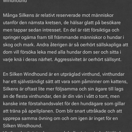
Windhound
Många Silkens är relativt reserverade mot människor
utanför den nämsta kretsen, de hälsar glatt på besökare
men tappar sedan intresset. En del är rätt försiktiga och
springer ogärna fram till främmande människor o hundar i
skog och mark. Andra återigen är så oerhört sällskapliga att
dom vill försöka leka med alla hundar dom ser och sitta i
varje knä i deras närhet. Aggressivitet är oerhört sällsynt.
En Silken Windhound är en utpräglad vinthund, vinthundar
har ett självständigt sätt att vara som påminner om kattens,
Silkens är oftast lite mer följsamma och sin ägare till lags
än de flesta vinthundar, den är din vän i vått o torrt, men
kanske inte förstahandsvalet för den hundägare som gillar
att träna på apellplanen. Dom blir snart uttråkade och att
upprepa samma övning om och om igen är inget för en
Silken Windhound.