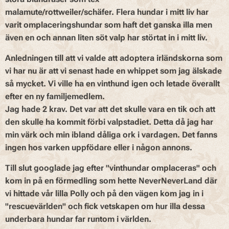
malamute/rottweiler/schäfer.
Flera hundar i mitt liv har
varit omplaceringshundar som haft det ganska illa men
även en och annan liten söt valp har störtat in i mitt liv.
Anledningen till att vi valde att adoptera irländskorna som
vi har nu är att vi senast hade en whippet som jag älskade
så mycket. Vi ville ha en vinthund igen och letade överallt
efter en ny familjemedlem.
Jag hade 2 krav. Det var att det skulle vara en tik och att
den skulle ha kommit förbi valpstadiet. Detta då jag har
min värk och min ibland dåliga ork i vardagen.
Det fanns
ingen hos varken uppfödare eller i någon annons.
Till slut googlade jag efter "vinthundar omplaceras" och
kom in på en förmedling som hette
NeverNeverLand
där
vi hittade vår lilla Polly och på den vägen kom jag in i
"rescuevärlden" och fick vetskapen om hur illa dessa
underbara hundar far runtom i världen.