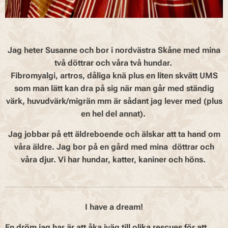
Jag heter Susanne och bor i nordvästra Skåne med mina
två döttrar och våra två hundar.
Fibromyalgi, artros, dåliga knä plus en liten skvätt UMS
som man lätt kan dra på sig när man går med ständig
värk, huvudvärk/migrän mm är sådant jag lever med (plus
en hel del annat).
Jag jobbar på ett äldreboende och älskar att ta hand om
våra äldre. Jag bor på en gård med mina döttrar och
våra djur. Vi har hundar, katter, kaniner och höns.
I have a dream!
En dröm jag har är att åka iväg till olika rescues för att