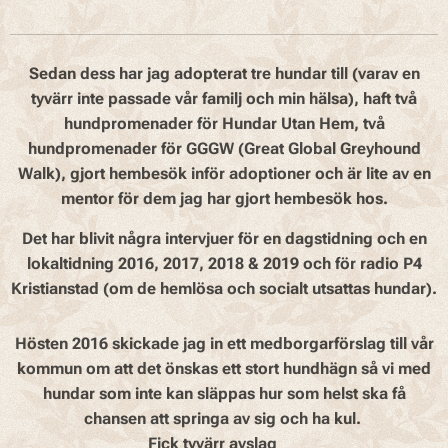
Sedan dess har jag adopterat tre hundar till (varav en
tyvärr inte passade vår familj och min hälsa), haft två
hundpromenader för
Hundar Utan Hem
, två
hundpromenader för
GGGW
(
Great Global Greyhound
Walk
), gjort hembesök inför adoptioner och är lite av en
mentor för dem jag har gjort hembesök hos.
Det
har blivit några i
ntervjuer
för en dagstidning och en
lokaltidning 2016, 2017, 2018 & 2019 och för radio P4
Kristianstad (om de hemlösa och socialt utsattas hundar).
Hösten 2016 skickade jag in ett medborgarförslag till vår
kommun om att det önskas ett stort hundhägn så vi med
hundar som inte kan släppas hur som helst ska få
chansen att springa av sig och ha kul.
Fick tyvärr avslag 😢