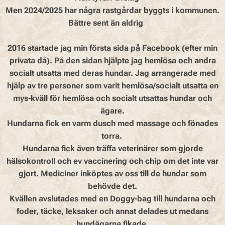
Men 2024/2025 har några rastgårdar byggts i kommunen.
Bättre sent än aldrig 👍
2016 startade jag min första sida på Facebook (efter min
privata då). På den sidan hjälpte jag hemlösa och andra
socialt utsatta med deras hundar. Jag arrangerade med
hjälp av tre personer som varit hemlösa/socialt utsatta en
mys-kväll för hemlösa och socialt utsattas hundar och
ägare.
Hundarna fick en varm dusch med massage och fönades
torra.
Hundarna fick även träffa veterinärer som gjorde
hälsokontroll och ev vaccinering och chip om det inte var
gjort. Mediciner inköptes av oss till de hundar som
behövde det.
Kvällen avslutades med en Doggy-bag till hundarna och
foder, täcke, leksaker och annat delades ut medans
hundägarna fikade.