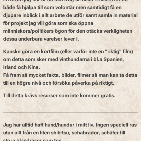
både få hjälpa till som volontär men samtidigt få en
djupare inblick i allt arbete de utför samt samla in material
för projekt jag vill göra som ska öppna
människors/politikers ögon för den otäcka verkligheten
dessa underbara varelser lever i.
Kanske göra en kortfilm (eller varför inte en "riktig" film)
om detta som sker med vinthundarna i bl.a Spanien,
Irland och Kina.
Få fram så mycket fakta, bilder, filmer så man kan ta detta
till en högre nivå och försöka påverka på riktigt.
Till detta krävs resurser som inte kommer gratis.
Jag har alltid haft hund/hundar i mitt liv. Ingen speciell ras
utan allt från en liten shih-tsu, schabrador, schäfer till
stora blandraser som tex